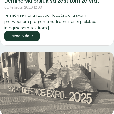
Deminerski prsluk sa zaštitom za vrat
02 Februar 2026 12:03
Tehnički remontni zavod Hadžići d.d. u svom
proizvodnom programu nudi deminerski prsluk sa
integrisanom zaštitom […]
Saznaj više