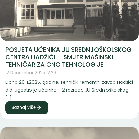
POSJETA UČENIKA JU SREDNJOŠKOLSKOG
CENTRA HADŽIĆI – SMJER MAŠINSKI
TEHNIČAR ZA CNC TEHNOLOGIJE
12 Decembar 2025 12:29
Dana 26.11.2025. godine, Tehnički remontni zavod Hadžići
d.d. ugostio je učenike II-2 razreda JU Srednjoškolskog
[…]
Saznaj više