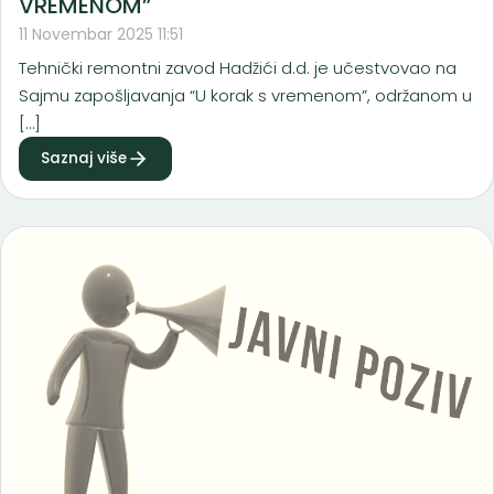
VREMENOM”
11 Novembar 2025 11:51
Tehnički remontni zavod Hadžići d.d. je učestvovao na
Sajmu zapošljavanja “U korak s vremenom”, održanom u
[…]
Saznaj više