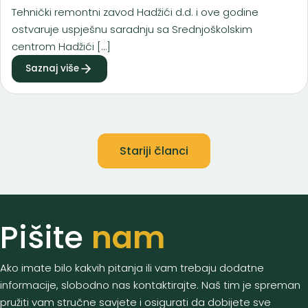
Tehnički remontni zavod Hadžići d.d. i ove godine
ostvaruje uspješnu saradnju sa Srednjoškolskim
centrom Hadžići […]
Saznaj više
Navigacija
Stariji članci
člancima
Pišite
nam
Ako imate bilo kakvih pitanja ili vam trebaju dodatne
informacije, slobodno nas kontaktirajte. Naš tim je spreman
pružiti vam stručne savjete i osigurati da dobijete sve