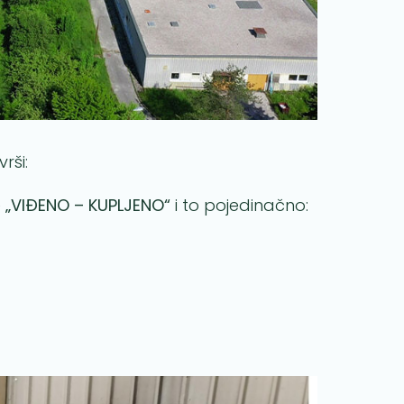
vrši:
e
„VIĐENO – KUPLJENO“
i to pojedinačno: