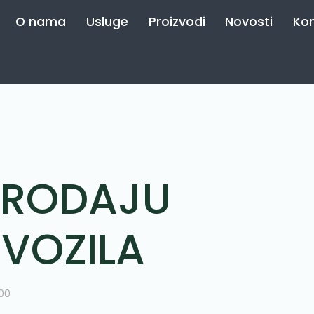
O nama
Usluge
Proizvodi
Novosti
Ko
PRODAJU
 VOZILA
:00