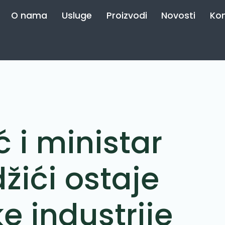
O nama
Usluge
Proizvodi
Novosti
Ko
ć i ministar
žići ostaje
 industrije