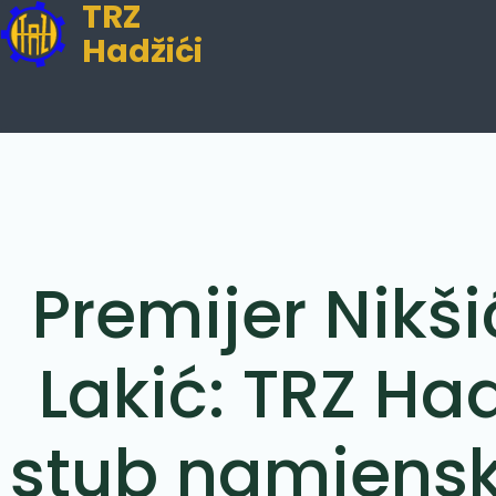
TRZ
Hadžići
Premijer Nikši
Lakić: TRZ Had
stub namjenske