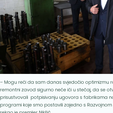
– Mogu reći da sam danas svjedočio optimizmu ra
remontni zavod sigurno neće ići u stečaj, da se o
prisustvovali potpisivanju ugovora s fabrikama na
programi koje smo postavili zajedno s Razvojnom
rekao je premijer Nikšić.