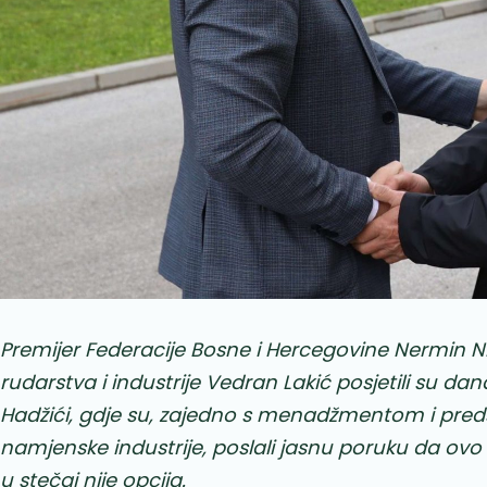
Premijer Federacije Bosne i Hercegovine Nermin Nikš
rudarstva i industrije Vedran Lakić posjetili su 
Hadžići, gdje su, zajedno s menadžmentom i pre
namjenske industrije, poslali jasnu poruku da ov
u stečaj nije opcija.