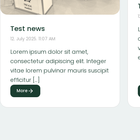
1
Test news
12. July 2025. 11:07 AM
Lorem ipsum dolor sit amet,
consectetur adipiscing elit. Integer
vitae lorem pulvinar mauris suscipit
efficitur […]
More