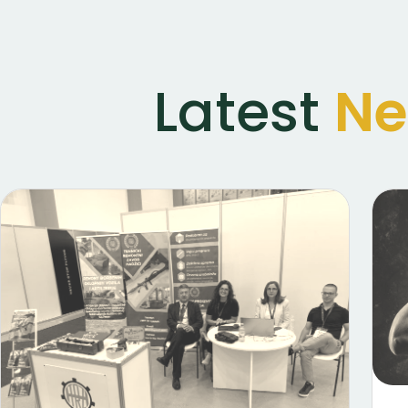
Latest
N