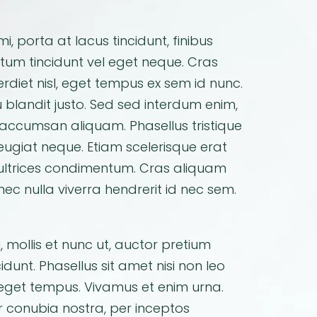
 porta at lacus tincidunt, finibus
ntum tincidunt vel eget neque. Cras
erdiet nisl, eget tempus ex sem id nunc.
u blandit justo. Sed sed interdum enim,
s accumsan aliquam. Phasellus tristique
feugiat neque. Etiam scelerisque erat
 ultrices condimentum. Cras aliquam
nec nulla viverra hendrerit id nec sem.
 mollis et nunc ut, auctor pretium
unt. Phasellus sit amet nisi non leo
 eget tempus. Vivamus et enim urna.
r conubia nostra, per inceptos