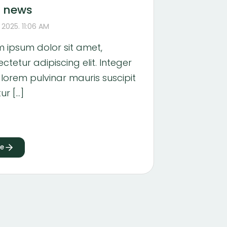
t news
y 2025. 11:06 AM
 ipsum dolor sit amet,
ctetur adipiscing elit. Integer
 lorem pulvinar mauris suscipit
tur […]
e