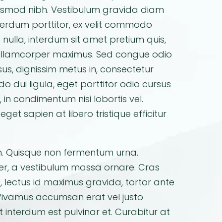
 euismod nibh. Vestibulum gravida diam
interdum porttitor, ex velit commodo
 nulla, interdum sit amet pretium quis,
l ullamcorper maximus. Sed congue odio
us, dignissim metus in, consectetur
o dui ligula, eget porttitor odio cursus
, in condimentum nisi lobortis vel.
eget sapien at libero tristique efficitur
. Quisque non fermentum urna.
per, a vestibulum massa ornare. Cras
e, lectus id maximus gravida, tortor ante
. Vivamus accumsan erat vel justo
t interdum est pulvinar et. Curabitur at