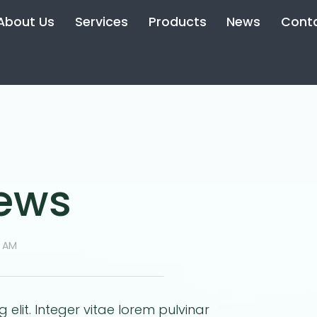
About Us
Services
Products
News
Cont
news
7 AM
elit. Integer vitae lorem pulvinar