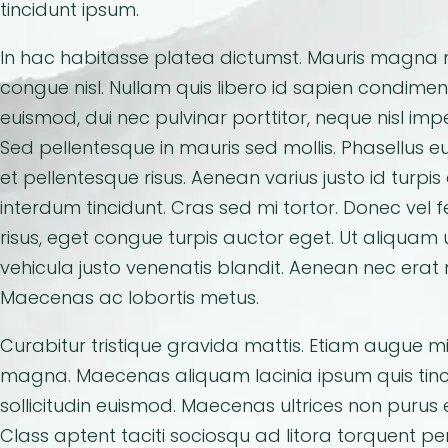
tincidunt ipsum.
In hac habitasse platea dictumst. Mauris magna mi,
congue nisl. Nullam quis libero id sapien condime
euismod, dui nec pulvinar porttitor, neque nisl imp
Sed pellentesque in mauris sed mollis. Phasellus e
et pellentesque risus. Aenean varius justo id turpi
interdum tincidunt. Cras sed mi tortor. Donec vel 
risus, eget congue turpis auctor eget. Ut aliquam
vehicula justo venenatis blandit. Aenean nec erat 
Maecenas ac lobortis metus.
Curabitur tristique gravida mattis. Etiam augue mi,
magna. Maecenas aliquam lacinia ipsum quis tincid
sollicitudin euismod. Maecenas ultrices non purus
Class aptent taciti sociosqu ad litora torquent pe