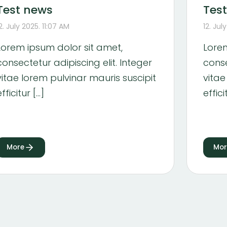
Test news
Tes
2. July 2025. 11:07 AM
12. Jul
Lorem ipsum dolor sit amet,
Lorem
consectetur adipiscing elit. Integer
conse
vitae lorem pulvinar mauris suscipit
vitae
efficitur […]
effici
More
Mor