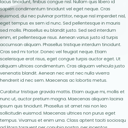
lacus tincidunt, finibus congue nisl. Nullam quis libero id
sapien condimentum tincidunt vel eget neque. Cras
euismod, dui nec pulvinar porttitor, neque nisl imperdiet nisl,
eget tempus ex sem id nunc. Sed pellentesque in mauris
sed mollis. Phasellus eu blandit justo. Sed sed interdum
enim, et pellentesque risus. Aenean varius justo id turpis
accumsan aliquam. Phasellus tristique interdum tincidunt.
Cras sed mi tortor. Donec vel feugiat neque. Etiam
scelerisque erat risus, eget congue turpis auctor eget. Ut
aliquam ultrices condimentum. Cras aliquam vehicula justo
venenatis blandit. Aenean nec erat nec nulla viverra
hendrerit id nec sem. Maecenas ac lobortis metus.
Curabitur tristique gravida mattis. Etiam augue mi, mollis et
nunc ut, auctor pretium magna. Maecenas aliquam lacinia
ipsum quis tincidunt. Phasellus sit amet nisi non leo
sollicitudin euismod. Maecenas ultrices non purus eget
tempus. Vivamus et enim urna. Class aptent taciti sociosqu
ad litora torquent per conubia nostra, per inceptos