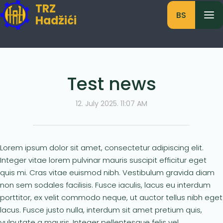
TRZ
BS
Hadžići
Test news
12. July 2025. 11:07 AM
Lorem ipsum dolor sit amet, consectetur adipiscing elit.
Integer vitae lorem pulvinar mauris suscipit efficitur eget
quis mi. Cras vitae euismod nibh. Vestibulum gravida diam
non sem sodales facilisis. Fusce iaculis, lacus eu interdum
porttitor, ex velit commodo neque, ut auctor tellus nibh eget
lacus. Fusce justo nulla, interdum sit amet pretium quis,
vulputate a mauris. Integer pellentesque felis vel